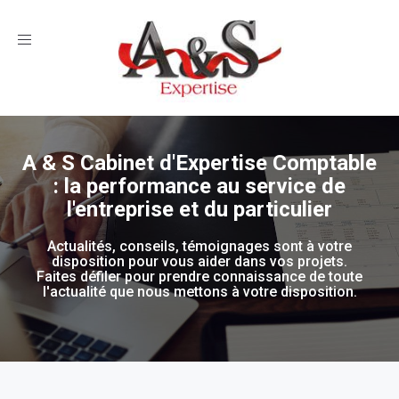
Toggle
navigation
A & S Cabinet d'Expertise Comptable
: la performance au service de
l'entreprise et du particulier
Actualités, conseils, témoignages sont à votre
disposition pour vous aider dans vos projets.
Faites défiler pour prendre connaissance de toute
l'actualité que nous mettons à votre disposition.