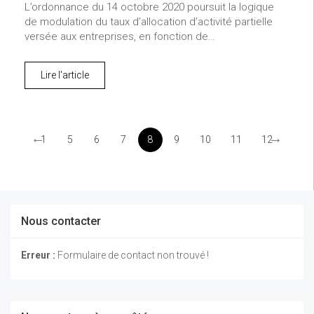
L’ordonnance du 14 octobre 2020 poursuit la logique
de modulation du taux d’allocation d’activité partielle
versée aux entreprises, en fonction de…
Lire l'article
←
→
1
5
6
7
8
9
10
11
12
Nous contacter
Erreur :
Formulaire de contact non trouvé !