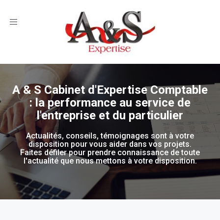
Toggle
navigation
A & S Cabinet d'Expertise Comptable
: la performance au service de
l'entreprise et du particulier
Actualités, conseils, témoignages sont à votre
disposition pour vous aider dans vos projets.
Faites défiler pour prendre connaissance de toute
l'actualité que nous mettons à votre disposition.