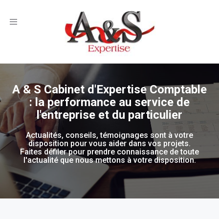
Toggle
navigation
A & S Cabinet d'Expertise Comptable
: la performance au service de
l'entreprise et du particulier
Actualités, conseils, témoignages sont à votre
disposition pour vous aider dans vos projets.
Faites défiler pour prendre connaissance de toute
l'actualité que nous mettons à votre disposition.