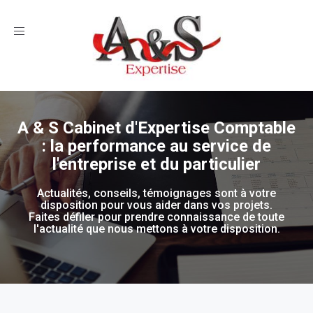
Toggle
navigation
A & S Cabinet d'Expertise Comptable
: la performance au service de
l'entreprise et du particulier
Actualités, conseils, témoignages sont à votre
disposition pour vous aider dans vos projets.
Faites défiler pour prendre connaissance de toute
l'actualité que nous mettons à votre disposition.