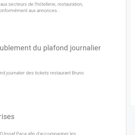
x secteurs de l'hôtellerie, restauration,
e Conformément aux annonces…
oublement du plafond journalier
d journalier des tickets restaurant Bruno
ises
l’Urssaf Paca afin d’accompagner les